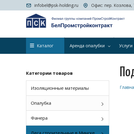
infobel@psk-holding.ru
Офис: пер. Козлова, 
Каталог
Аренда опалубки
Услуги
По
Категории товаров
Главна
Изоляционные материалы
Опалубка
Фанера
Леса строительные в Минске