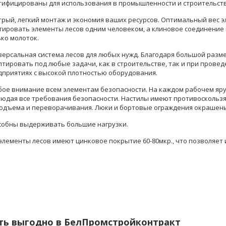
тифицированы для использования в промышленности и строительств
трый, легкий монтаж и экономия ваших ресурсов. Оптимальный вес 
тировать элементы лесов одним человеком, а клиновое соединение
ко молоток.
ерсальная система лесов для любых нужд. Благодаря большой разм
птировать под любые задачи, как в строительстве, так и при пров
дприятиях с высокой плотностью оборудования.
бое внимание всем элементам безопасности. На каждом рабочем яру
людая все требования безопасности. Настилы имеют противосколь
подъема и переворачивания. Люки и бортовые ограждения окрашены
собны выдерживать большие нагрузки.
элементы лесов имеют цинковое покрытие 60-80мкр., что позволяет 
ть выгодно в БелПромстройконтракт