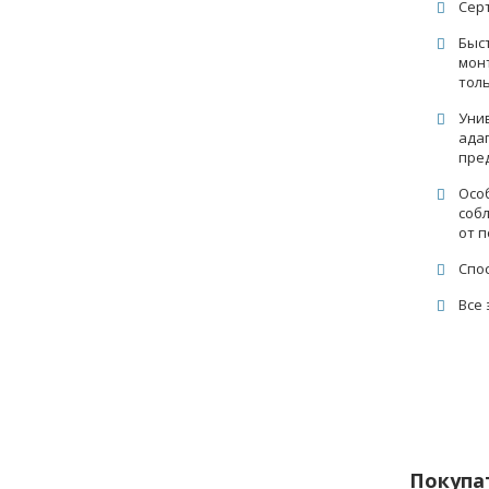
Сер
Быс
мон
толь
Унив
ада
пре
Осо
соб
от 
Спо
Все 
Покупа